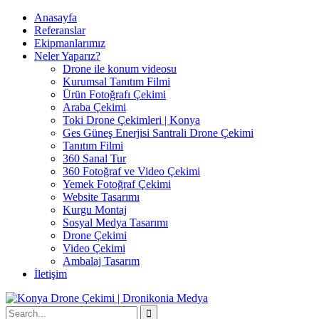
Anasayfa
Referanslar
Ekipmanlarımız
Neler Yaparız?
Drone ile konum videosu
Kurumsal Tanıtım Filmi
Ürün Fotoğrafı Çekimi
Araba Çekimi
Toki Drone Çekimleri | Konya
Ges Güneş Enerjisi Santrali Drone Çekimi
Tanıtım Filmi
360 Sanal Tur
360 Fotoğraf ve Video Çekimi
Yemek Fotoğraf Çekimi
Website Tasarımı
Kurgu Montaj
Sosyal Medya Tasarımı
Drone Çekimi
Video Çekimi
Ambalaj Tasarım
İletişim